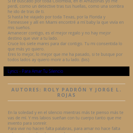
Si te buscado por toda Colombia, en el Amazonas yo me
perdí, como un detective tras tus huellas, como una sombra
he ido de tras de ti.
Si hasta he viajado por toda Texas, por la Florida y
Tennessee y allí en Miami encontré a mí baby la que vivía en
mis sueños.
Amanecer contigo, es el mejor regalo y no hay mejor
destino que vivir a tu lado.
Cruce los siete mares para dar contigo. Tu mi consentida lo
que más yo quiero.
Eres lo mejor, lo mejor que me ha pasado, si te busque por
todos lados ay quiero morir a tu lado. (bis)
Lyrics - Para Amar Tu Silencio
AUTORES: ROLY PADRÓN Y JORGE L.
ROJAS
En la soledad y en el silencio mientras más te pienso más te
vas de mí. Y mis labios sueñan con tu cuerpo tanto que me
invento para sonreír.
Para vivir no hacen falta palabras, para amar no hace falta