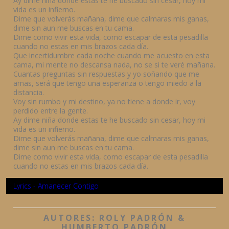
Ay dime niña donde estas te he buscado sin cesar, hoy mi
vida es un infierno.
Dime que volverás mañana, dime que calmaras mis ganas,
dime sin aun me buscas en tu cama.
Dime como vivir esta vida, como escapar de esta pesadilla
cuando no estas en mis brazos cada día.
Que incertidumbre cada noche cuando me acuesto en esta
cama, mi mente no descansa nada, no se si te veré mañana.
Cuantas preguntas sin respuestas y yo soñando que me
amas, será que tengo una esperanza o tengo miedo a la
distancia.
Voy sin rumbo y mi destino, ya no tiene a donde ir, voy
perdido entre la gente.
Ay dime niña donde estas te he buscado sin cesar, hoy mi
vida es un infierno.
Dime que volverás mañana, dime que calmaras mis ganas,
dime sin aun me buscas en tu cama.
Dime como vivir esta vida, como escapar de esta pesadilla
cuando no estas en mis brazos cada día.
Lyrics - Amanecer Contigo
AUTORES: ROLY PADRÓN &
HUMBERTO PADRÓN