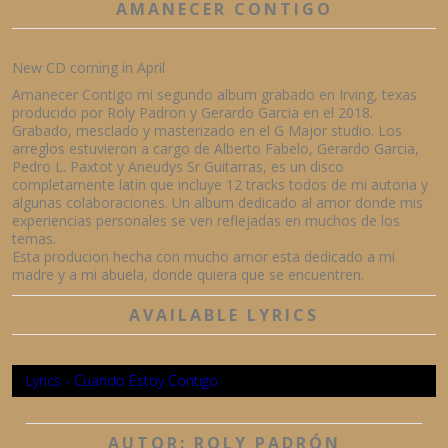
AMANECER CONTIGO
New CD coming in April
Amanecer Contigo mi segundo album grabado en Irving, texas
producido por Roly Padron y Gerardo Garcia en el 2018.
Grabado, mesclado y masterizado en el G Major studio. Los
arreglos estuvieron a cargo de Alberto Fabelo, Gerardo Garcia,
Pedro L. Paxtot y Aneudys Sr Guitarras, es un disco
completamente latin que incluye 12 tracks todos de mi autoria y
algunas colaboraciones. Un album dedicado al amor donde mis
experiencias personales se ven reflejadas en muchos de los
temas.
Esta producion hecha con mucho amor esta dedicado a mi
madre y a mi abuela, donde quiera que se encuentren.
AVAILABLE LYRICS
Lyrics - Cuando Estoy Contigo
AUTOR: ROLY PADRÓN