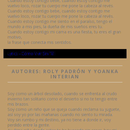
Cuando estoy contigo bebe, cuando estoy contigo me
vuelvo loco, rozar tu cuerpo me pone la cabeza al revés.
Cuando estoy contigo bebe, cuando estoy contigo me
vuelvo loco, rozar tu cuerpo me pone la cabeza al revés.
Cuando estoy contigo me siento en el paraíso, tengo el
mundo a mis pies, la dueña de mis sueños eres tu.
Cuando estoy contigo mi cama es una fiesta, tu eres el gran
motivo,
la frase que conecta mis sentidos.
Lyrics - Cómo Vivir Sin Ti?
AUTORES: ROLY PADRÓN Y YOANKA
INTERIAN
Soy como un árbol desolado, cuando se enfrenta al crudo
invierno tan solitario como el desierto si no te tengo entre
mis brazos.
Soy como un niño que se queja cuando reclama su juguete,
así soy yo por las mañanas cuando no siento tu mirada.
Voy sin rumbo y mi destino, ya no tiene a donde ir, voy
perdido entre la gente.