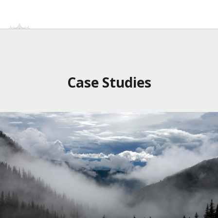
Home
About
Music
Photos/Videos
Case Studies