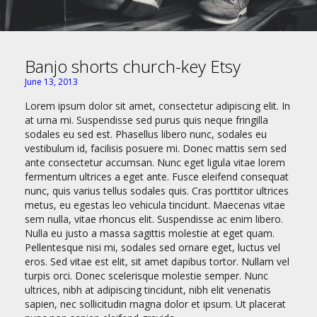
Banjo shorts church-key Etsy
June 13, 2013
Lorem ipsum dolor sit amet, consectetur adipiscing elit. In
at urna mi. Suspendisse sed purus quis neque fringilla
sodales eu sed est. Phasellus libero nunc, sodales eu
vestibulum id, facilisis posuere mi. Donec mattis sem sed
ante consectetur accumsan. Nunc eget ligula vitae lorem
fermentum ultrices a eget ante. Fusce eleifend consequat
nunc, quis varius tellus sodales quis. Cras porttitor ultrices
metus, eu egestas leo vehicula tincidunt. Maecenas vitae
sem nulla, vitae rhoncus elit. Suspendisse ac enim libero.
Nulla eu justo a massa sagittis molestie at eget quam.
Pellentesque nisi mi, sodales sed ornare eget, luctus vel
eros. Sed vitae est elit, sit amet dapibus tortor. Nullam vel
turpis orci. Donec scelerisque molestie semper. Nunc
ultrices, nibh at adipiscing tincidunt, nibh elit venenatis
sapien, nec sollicitudin magna dolor et ipsum. Ut placerat