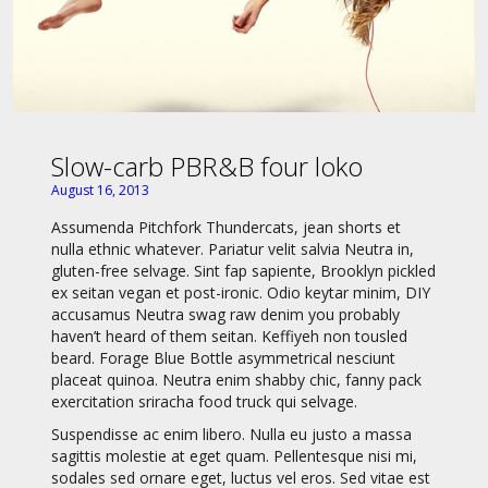
Slow-carb PBR&B four loko
August 16, 2013
Assumenda Pitchfork Thundercats, jean shorts et
nulla ethnic whatever. Pariatur velit salvia Neutra in,
gluten-free selvage. Sint fap sapiente, Brooklyn pickled
ex seitan vegan et post-ironic. Odio keytar minim, DIY
accusamus Neutra swag raw denim you probably
haven’t heard of them seitan. Keffiyeh non tousled
beard. Forage Blue Bottle asymmetrical nesciunt
placeat quinoa. Neutra enim shabby chic, fanny pack
exercitation sriracha food truck qui selvage.
Suspendisse ac enim libero. Nulla eu justo a massa
sagittis molestie at eget quam. Pellentesque nisi mi,
sodales sed ornare eget, luctus vel eros. Sed vitae est