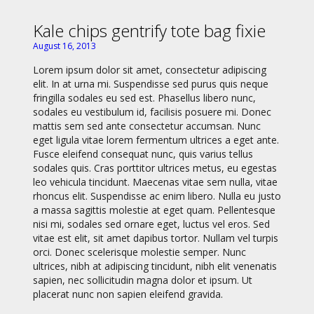
Kale chips gentrify tote bag fixie
August 16, 2013
Lorem ipsum dolor sit amet, consectetur adipiscing
elit. In at urna mi. Suspendisse sed purus quis neque
fringilla sodales eu sed est. Phasellus libero nunc,
sodales eu vestibulum id, facilisis posuere mi. Donec
mattis sem sed ante consectetur accumsan. Nunc
eget ligula vitae lorem fermentum ultrices a eget ante.
Fusce eleifend consequat nunc, quis varius tellus
sodales quis. Cras porttitor ultrices metus, eu egestas
leo vehicula tincidunt. Maecenas vitae sem nulla, vitae
rhoncus elit. Suspendisse ac enim libero. Nulla eu justo
a massa sagittis molestie at eget quam. Pellentesque
nisi mi, sodales sed ornare eget, luctus vel eros. Sed
vitae est elit, sit amet dapibus tortor. Nullam vel turpis
orci. Donec scelerisque molestie semper. Nunc
ultrices, nibh at adipiscing tincidunt, nibh elit venenatis
sapien, nec sollicitudin magna dolor et ipsum. Ut
placerat nunc non sapien eleifend gravida.