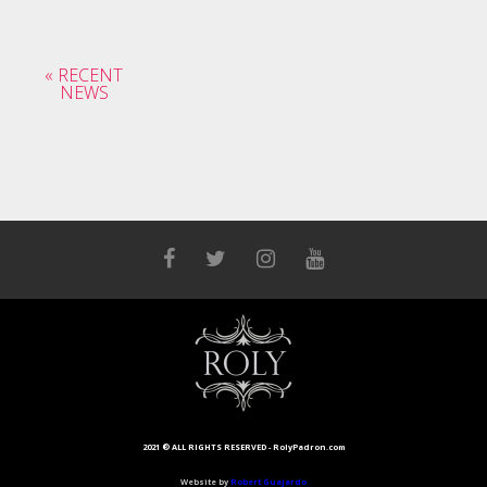
« RECENT
NEWS
2021 ® ALL RIGHTS RESERVED - RolyPadron.com
Website by
Robert Guajardo