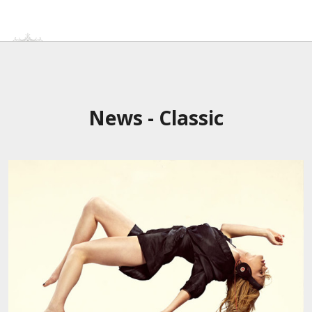
Home
About
Music
Photos/Videos
News - Classic