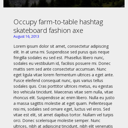
Occupy farm-to-table hashtag
skateboard fashion axe
August 16, 2013
Lorem ipsum dolor sit amet, consectetur adipiscing
elit. In at urna mi. Suspendisse sed purus quis neque
fringilla sodales eu sed est. Phasellus libero nunc,
sodales eu vestibulum id, facilisis posuere mi. Donec
mattis sem sed ante consectetur accumsan. Nunc
eget ligula vitae lorem fermentum ultrices a eget ante.
Fusce eleifend consequat nunc, quis varius tellus
sodales quis. Cras porttitor ultrices metus, eu egestas
leo vehicula tincidunt. Maecenas vitae sem nulla, vitae
rhoncus elit. Suspendisse ac enim libero. Nulla eu justo
a massa sagittis molestie at eget quam. Pellentesque
nisi mi, sodales sed ornare eget, luctus vel eros. Sed
vitae est elit, sit amet dapibus tortor. Nullam vel turpis
orci. Donec scelerisque molestie semper. Nunc
ultrices, nibh at adipiscing tincidunt, nibh elit venenatis